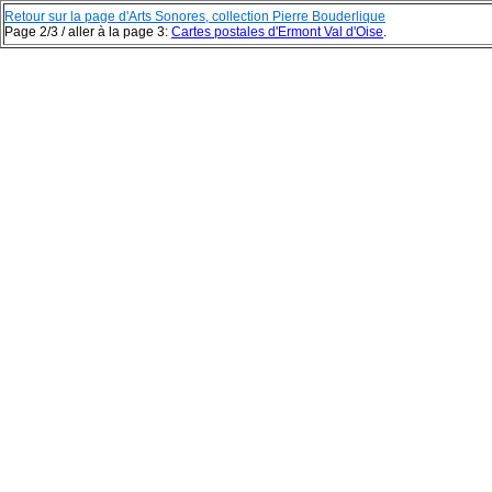
Retour sur la page d'Arts Sonores, collection Pierre Bouderlique
Page 2/3 / aller à la page 3:
Cartes postales d'Ermont Val d'Oise
.